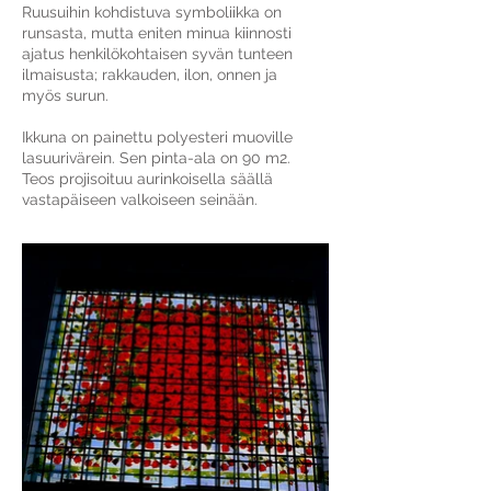
Ruusuihin kohdistuva symboliikka on
runsasta, mutta eniten minua kiinnosti
ajatus henkilökohtaisen syvän tunteen
ilmaisusta; rakkauden, ilon, onnen ja
myös surun.
Ikkuna on painettu polyesteri muoville
lasuurivärein. Sen pinta-ala on 90 m2.
Teos projisoituu aurinkoisella säällä
vastapäiseen valkoiseen seinään.