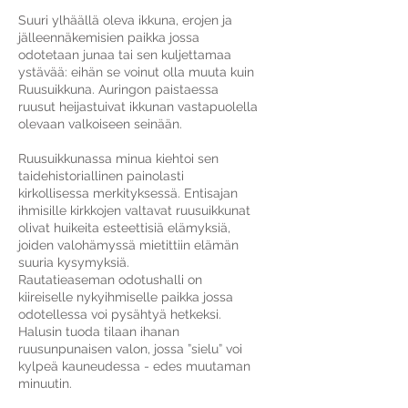
Suuri ylhäällä oleva ikkuna, erojen ja
jälleennäkemisien paikka jossa
odotetaan junaa tai sen kuljettamaa
ystävää: eihän se voinut olla muuta kuin
Ruusuikkuna. Auringon paistaessa
ruusut heijastuivat ikkunan vastapuolella
olevaan valkoiseen seinään.
Ruusuikkunassa minua kiehtoi sen
taidehistoriallinen painolasti
kirkollisessa merkityksessä. Entisajan
ihmisille kirkkojen valtavat ruusuikkunat
olivat huikeita esteettisiä elämyksiä,
joiden valohämyssä mietittiin elämän
suuria kysymyksiä.
Rautatieaseman odotushalli on
kiireiselle nykyihmiselle paikka jossa
odotellessa voi pysähtyä hetkeksi.
Halusin tuoda tilaan ihanan
ruusunpunaisen valon, jossa ”sielu” voi
kylpeä kauneudessa - edes muutaman
minuutin.